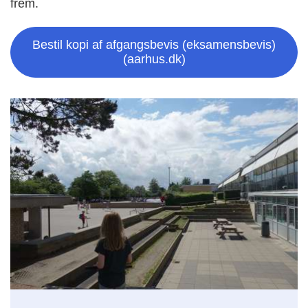
frem.
Bestil kopi af afgangsbevis (eksamensbevis)
(aarhus.dk)